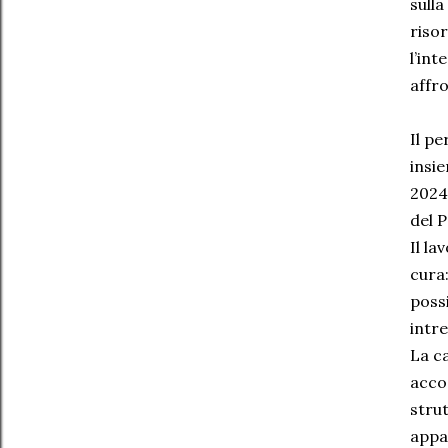
sulla
riso
l’int
affro
Il pe
insie
2024
del P
Il l
cura:
possi
intre
La c
accog
stru
appa