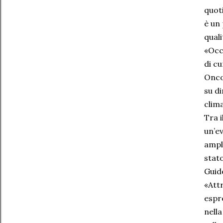
quot
è un 
quali
«Occu
di cu
Onco
su d
clima
Tra i
un’ev
ampli
stat
Guido
«Att
espre
nella