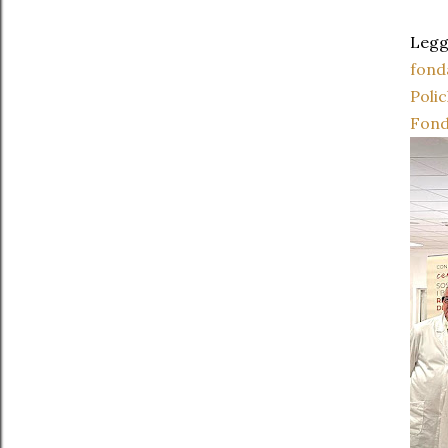
Leggi
fond
Polic
Fond