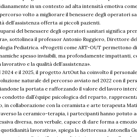
idianamente in un contesto ad alta intensità emotiva come 
percorso volto a migliorare il benessere degli operatori sa
tà dell’assistenza offerta ai piccoli pazienti.
parsi del benessere degli operatori sanitari significa pren
ra», sottolinea il professor Antonio Ruggiero, Direttore d
logia Pediatrica. «Progetti come ART-OUT permettono di
inamiche spesso invisibili, ma profondamente impattanti, c
 lavorativo e la qualità dell’assistenza».
l 2024 e il 2025, il progetto ArtOut ha coinvolto il person
oluzione naturale del percorso avviato nel 2022 con il pers
andone la portata e rafforzando il valore del lavoro interdis
o condotto dall’équipe psicologica del reparto, rappresent
, in collaborazione con la ceramista e arte terapeuta Mati
raverso la ceramico-terapia, i partecipanti hanno potuto 
ssiva diversa, non verbale, capace di dare forma a emozioni 
 quotidianità lavorativa», spiega la dottoressa Antonella G