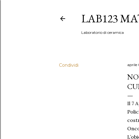
LAB123 MA
Laboratorio di ceramica
Condividi
aprile
NO
CU
Il 7 
Polic
costr
Onco
L’obi