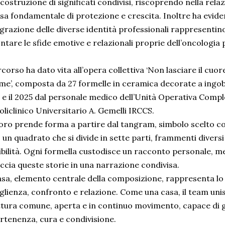
 costruzione di significati condivisi, riscoprendo nella rela
rsa fondamentale di protezione e crescita. Inoltre ha evide
egrazione delle diverse identità professionali rappresentin
ntare le sfide emotive e relazionali proprie dell’oncologia 
rcorso ha dato vita all’opera collettiva ‘Non lasciare il cuor
me’, composta da 27 formelle in ceramica decorate a ingobbi
 e il 2025 dal personale medico dell’Unità Operativa Compl
oliclinico Universitario A. Gemelli IRCCS.
avoro prende forma a partire dal tangram, simbolo scelto 
 un quadrato che si divide in sette parti, frammenti divers
bilità. Ogni formella custodisce un racconto personale, me
ccia queste storie in una narrazione condivisa.
asa, elemento centrale della composizione, rappresenta lo 
lienza, confronto e relazione. Come una casa, il team unis
ttura comune, aperta e in continuo movimento, capace di 
rtenenza, cura e condivisione.