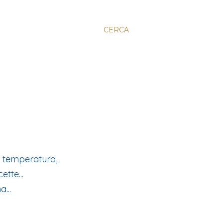
CERCA
a temperatura,
ette...
...