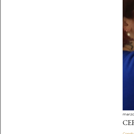
marzo 
CER
Condiv