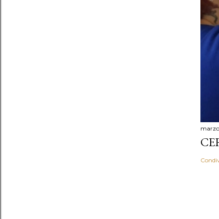
marzo 
CER
Condiv