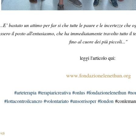
...E’ bastato un attimo per far si che tutte le paure e le incertezze che
assero il posto all'entusiasmo, che ha immediatamente travolto tutto il 
fino al cuore dei più piccoli..."
leggi l'articolo qui:
www.fondazionelenethun.org
#arteterapia
#terapiaricreativa
#onlus
#fondazionelenethun
#non
#lottacontroilcancro
#volontariato
#unsorrisoper
#london
#conlemani
idi