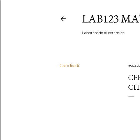
LAB123 MA
Laboratorio di ceramica
Condividi
agosto
CE
CH