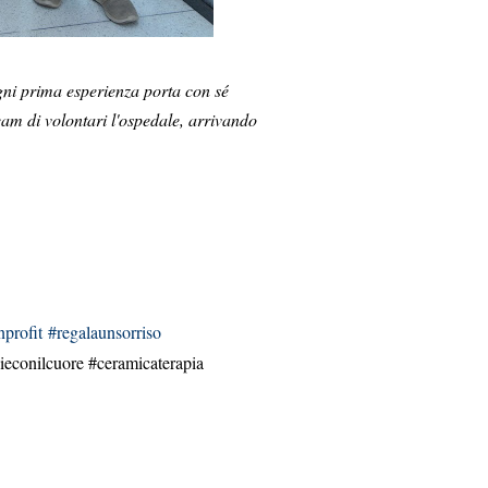
 ogni prima esperienza porta con sé
team di volontari l'ospedale, arrivando
profit
#regalaunsorriso
econilcuore #ceramicaterapia