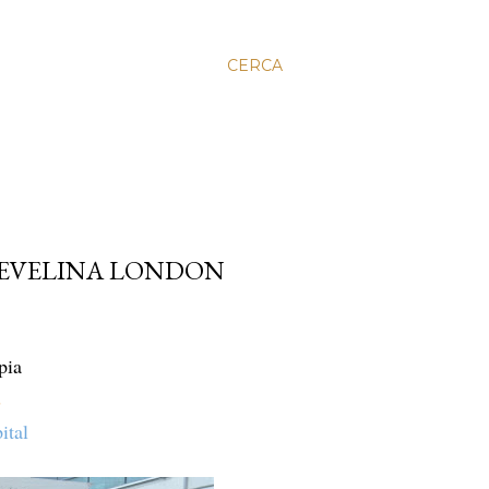
CERCA
 EVELINA LONDON
apia
s
ital