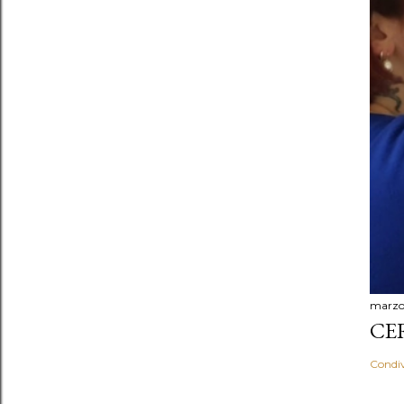
marzo 
CER
Condiv