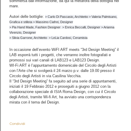
sommersa dall’informazione, da qui la metafora della bottiglia nel
mare.
Autori delle bottiglie:
> Carlo Di Pascasio, Architetto
> Valeria Palmisano,
Grafica e stilista
> Massimo Ciafrei, Designer
> Pia Hand Made, Fashion Designer
> Enrica Beccalli, Designer
> Arianna
Vivenzio, Designer
> Silvia Garrone, Architetto
> LeLia Cardosi, Ceramista
In occasione dell’evento WiFI ART meets “3rd Design Meeting” il
LAB esporrà tutti i progetti, che verranno inoltre fotografati e
promossi sui vari canali di LAB123 e LAB123 Design.
WI-Fi ART è l’appuntamento domenicale del Circolo degli Artisti
con l’Arte che si svolgerà il 24 marzo p.v. dalle 19.00 presso il
Circolo degli Artisti in via Casilina Vecchia.
Il “3rd Design Meeting” fa seguito ad una serie di appuntamenti,
iniziati il 19 Febbraio 2012 e proseguiti a giugno 2012 con la
collaborazione speciale di ISIA Roma Design, con cui il Circolo
degli Artisti, tramite Wi-fi Art, ha avviato una corrispondenza
mirata con il tema del Design.
Condividi