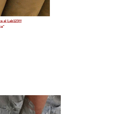
a al Lab123!!!
ca"