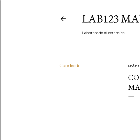
LAB123 MA
Laboratorio di ceramica
Condividi
settem
CO
MA