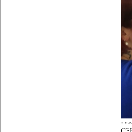
marzo 
CER