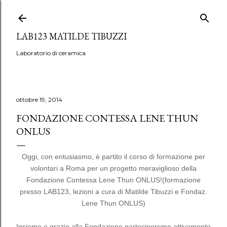
Passa ai contenuti principali
LAB123 MATILDE TIBUZZI
Laboratorio di ceramica
ottobre 19, 2014
FONDAZIONE CONTESSA LENE THUN
ONLUS
Oggi, con entusiasmo, è partito il corso di formazione per
volontari a Roma per un progetto meraviglioso della
Fondazione Contessa Lene Thun ONLUS!
(formazione
presso LAB123, lezioni a cura di Matilde Tibuzzi e Fondaz.
Lene Thun ONLUS)
Insieme e grazie alla Fondazione parteciperemo attivamente